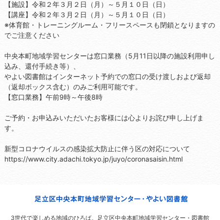
【施設】令和２年３月２日（月）～５月１０日（日）
【講座】令和２年３月２日（月）～５月１０日（日）
※体育館・トレーニングルーム・フリースペースも閉鎖となりますの
でご注意ください
中央本町地域学習センターは窓口業務（5月11日以降の施設利用申し
込み、還付手続き等）、
やよい図書館はインターネット予約での窓口の受け渡しおよび返却
（返却ボックス含む）のみご利用可能です。
【窓口業務】午前9時～午後8時
ご予約・お申込みいただいたお客様には心よりお詫び申し上げま
す。
新型コロナウイルスの感染拡大防止に伴う区の対応について
https://www.city.adachi.tokyo.jp/juyo/coronasaisin.html
3世代で楽しめる地域のひろば。
足立区中央本町地域学習センター・図書館