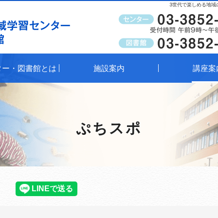
3世代で楽しめる地域
受付時間
午前9時～午後8時（窓口）
ター・図書館とは
施設案内
講座案
ぷちスポ