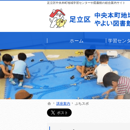
足立区中央本町地域学習センターや図書館の総合案内サイト
ホーム
学習セン
講座案内
講座案内
ぷちスポ
ぷちスポ
ホーム
ホーム