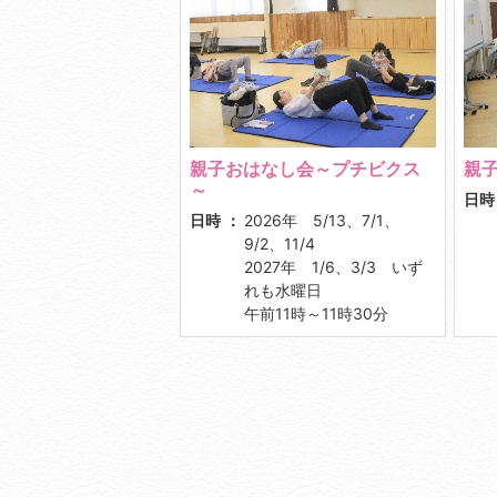
親子おはなし会～プチビクス
親
～
日時
日時
2026年 5/13、7/1、
9/2、11/4
2027年 1/6、3/3 いず
れも水曜日
午前11時～11時30分