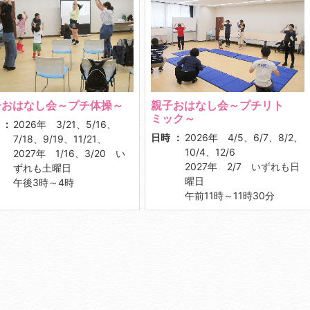
子おはなし会～プチ体操～
親子おはなし会～プチリト
ミック～
2026年 3/21、5/16、
日時
2026年 4/5、6/7、8/2、
7/18、9/19、11/21、
10/4、12/6
2027年 1/16、3/20 い
2027年 2/7 いずれも日
ずれも土曜日
曜日
午後3時～4時
午前11時～11時30分