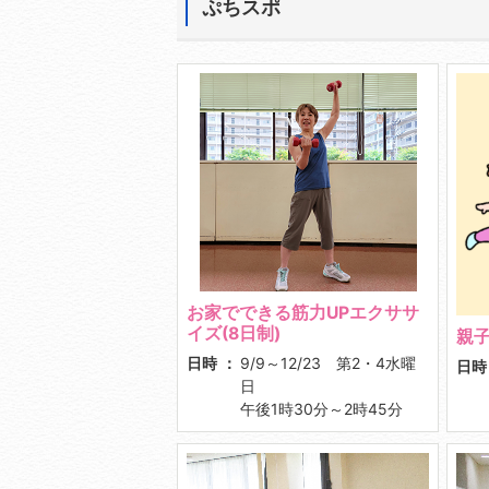
ぷちスポ
お家でできる筋力UPエクササ
イズ(8日制)
親
日時
9/9～12/23 第2・4水曜
日時
日
午後1時30分～2時45分