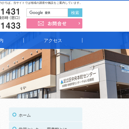
のひろば。当サイトでは地域の講座や施設をご案内しています。
03-3852-1431
お問合せ
03-3852-1433
内
アクセス
03
受付時間
午前9時～午後8時（窓口）
ホーム
03