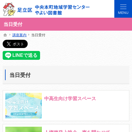
3世代で楽しめる地域のひろば。当サイトでは地域の講座や施設をご案内しています。
足立区中央本町地域学習センターや図書館の総合案内サイト
当日受付
講座案内
講座案内
当日受付
当日受付
ホーム
ホーム
当日受付
中高生向け学習スペース