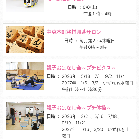
日時
8/8(土)
午後１時～4時
中央本町将棋囲碁サロン
日時
毎月第2・4木曜日
午後6時～9時
親子おはなし会～プチビクス～
日時
2026年 5/13、7/1、9/2、11/4
2027年 1/6、3/3 いずれも水曜日
午前11時～11時30分
親子おはなし会～プチ体操～
日時
2026年 3/21、5/16、7/18、
9/19、11/21、
2027年 1/16、3/20 いずれも土
曜日