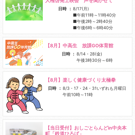
人権啓発上映会 声を聞かせて
日時
8/17(月)
■午前11時～11時40分
■午後2時～2時40分
■午後6時～6時40分
【8月】中高生 放課GO体育館
日時
8/14・28(金)
午後3時30分～6時
【8月】楽しく健康づくり太極拳
日時
8/3・17・24・31いずれも月曜日
午前10時～11時
【当日受付】おしごとらんどin中央本
町「鉄道ひろば」