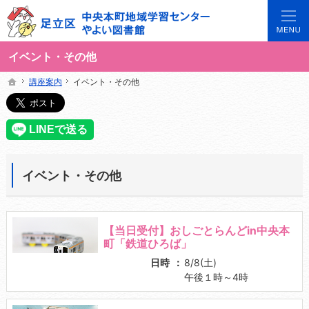
3世代で楽しめる地域のひろば。当サイトでは地域の講座や施設をご案内しています。
足立区中央本町地域学習センターや図書館の総合案内サイト
イベント・その他
講座案内
講座案内
イベント・その他
イベント・その他
ホーム
ホーム
イベント・その他
【当日受付】おしごとらんどin中央本
町「鉄道ひろば」
日時
8/8(土)
午後１時～4時