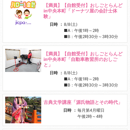
【満員】【自館受付】おしごとらんど
in中央本町「ドーナツ屋の会計士体
験」
日時
8/8(土)
■A：午後1時～2時
■B：午後2時30分～3時30分
【満員】【自館受付】おしごとらんど
in中央本町「自動車教習所のおしご
と」
日時
8/8(土)
■A：午後1時～2時
■B：午後2時30分～3時30分
古典文学講座「源氏物語とその時代」
日時
毎月第4月曜日
午後2時～4時