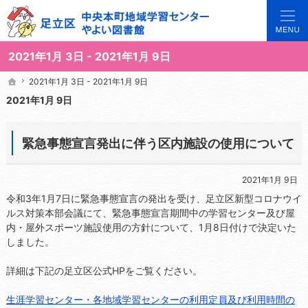
3世代で楽しめる地域のひろば。当サイトでは地域の講座や施設をご案内しています。
足立区中央本町地域学習センターや図書館の総合案内サイト
2021年1月 3日 - 2021年1月 9日
2021年1月 3日 - 2021年1月 9日
2021年1月 3日 - 2021年1月 9日
ホーム
ホーム
2021年1月 9日
緊急事態宣言発出に伴う区内施設の使用について
2021年1月 9日
令和3年1月7日に緊急事態宣言の発出を受け、足立区新型コロナウイ
ルス対策本部会議にて、緊急事態宣言期間中の学習センター及び屋
内・屋外スポーツ施設使用の方針について、1月8日付けで決定いた
しました。
詳細は下記の足立区公式HPをご覧ください。
生涯学習センター・各地域学習センターの利用定員及び利用時間の