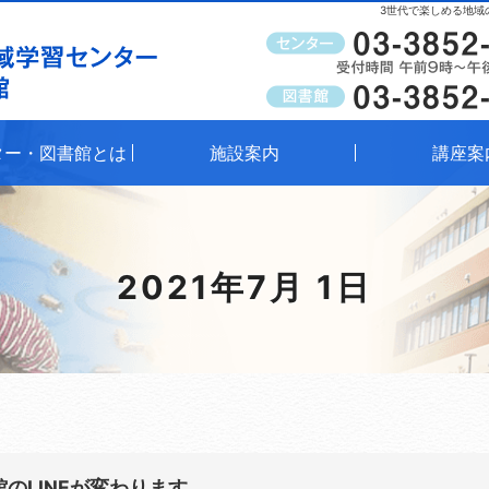
3世代で楽しめる地域
受付時間
午前9時～午後8時（窓口）
ター・図書館とは
施設案内
講座案
2021年7月 1日
のLINEが変わります