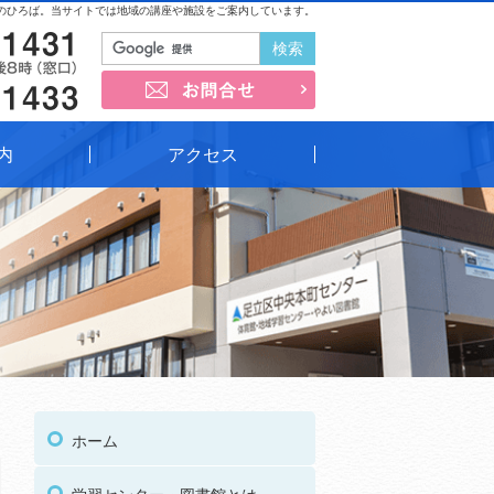
のひろば。当サイトでは地域の講座や施設をご案内しています。
03-3852-1431
お問合せ
03-3852-1433
内
アクセス
03
受付時間
午前9時～午後8時（窓口）
ホーム
03