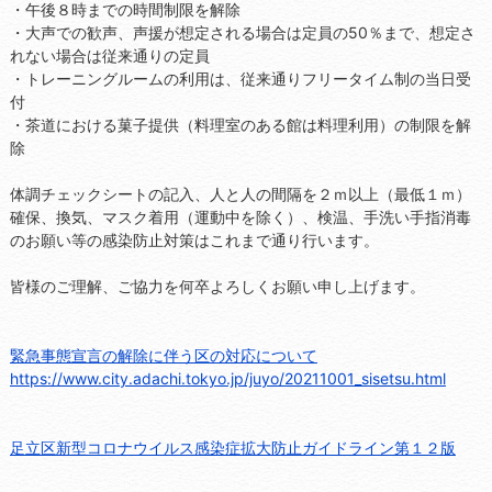
・午後８時までの時間制限を解除
・大声での歓声、声援が想定される場合は定員の50％まで、想定さ
れない場合は従来通りの定員
・トレーニングルームの利用は、従来通りフリータイム制の当日受
付
・茶道における菓子提供（料理室のある館は料理利用）の制限を解
除
体調チェックシートの記入、人と人の間隔を２ｍ以上（最低１ｍ）
確保、換気、マスク着用（運動中を除く）、検温、手洗い手指消毒
のお願い等の感染防止対策はこれまで通り行います。
皆様のご理解、ご協力を何卒よろしくお願い申し上げます。
緊急事態宣言の解除に伴う区の対応について
https://www.city.adachi.tokyo.jp/juyo/20211001_sisetsu.html
足立区新型コロナウイルス感染症拡大防止ガイドライン第１２版