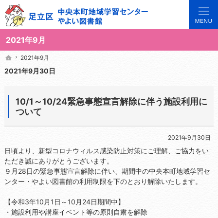
3世代で楽しめる地域のひろば。当サイトでは地域の講座や施設をご案内しています。
足立区中央本町地域学習センターや図書館の総合案内サイト
2021年9月
2021年9月
2021年9月
ホーム
ホーム
2021年9月30日
10/1～10/24緊急事態宣言解除に伴う施設利用に
ついて
2021年9月30日
日頃より、新型コロナウィルス感染防止対策にご理解、ご協力をい
ただき誠にありがとうございます。
９月28日の緊急事態宣言解除に伴い、期間中の中央本町地域学習セ
ンター・やよい図書館の利用制限を下のとおり解除いたします。
【令和3年10月1日～10月24日期間中】
・施設利用や講座イベント等の原則自粛を解除