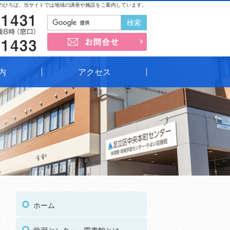
のひろば。当サイトでは地域の講座や施設をご案内しています。
03-3852-1431
お問合せ
03-3852-1433
内
アクセス
03
受付時間
午前9時～午後8時（窓口）
ホーム
03