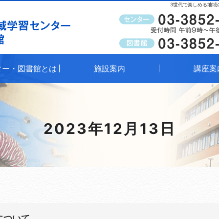
3世代で楽しめる地域
受付時間
午前9時～午後8時（窓口）
ター・図書館とは
施設案内
講座案
2023年12月13日
について