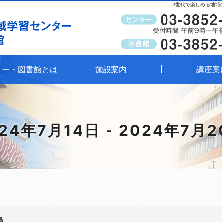
3世代で楽しめる地域
受付時間
午前9時～午後8時（窓口）
ター・図書館とは
施設案内
講座案
24年7月14日 - 2024年7月
