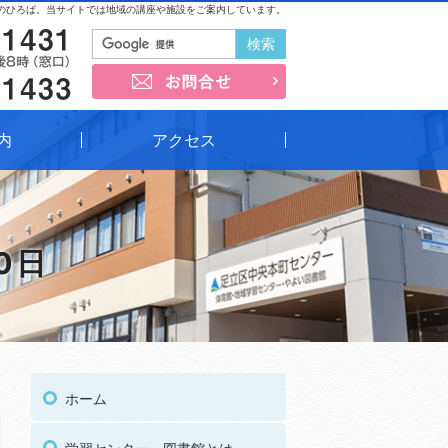
のひろば。当サイトでは地域の講座や施設をご案内しています。
03-3852-1431
お問合せ
03-3852-1433
内
アクセス
20日
03
受付時間
午前9時～午後8時（窓口）
ホーム
03