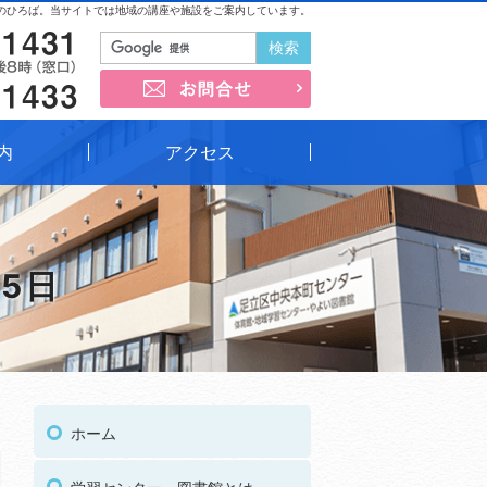
のひろば。当サイトでは地域の講座や施設をご案内しています。
03-3852-1431
お問合せ
03-3852-1433
内
アクセス
 5日
03
受付時間
午前9時～午後8時（窓口）
ホーム
03