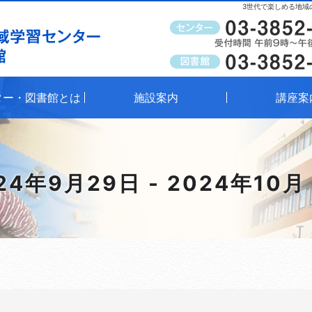
3世代で楽しめる地域
受付時間
午前9時～午後8時（窓口）
ター・図書館とは
施設案内
講座案
24年9月29日 - 2024年10月