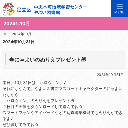
3世代で楽しめる地域のひろば。当サイトでは地域の講座や施設をご案内しています。
足立区中央本町地域学習センターや図書館の総合案内サイト
2024年10月
2024年10月
2024年10月
ホーム
ホーム
2024年10月31日
🎃にゃよいのぬりえプレゼント🎁
2024年10月31日
本日、10月31日は「ハロウィン」♪
それにちなんで、やよい図書館マスコットキャラクターのにゃよい
たちから
「ハロウィン」のぬりえをプレゼント🎁
２枚目の画像をダウンロードして遊んでね☆
スマートフォンやアイパッドなどの写真編集機能でもぬりえができ
るよ♪
ぜひ試してみてね☆