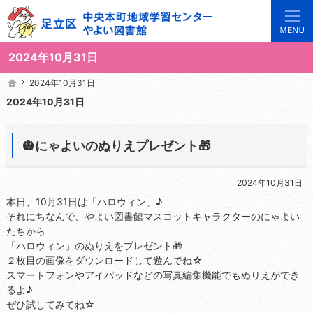
3世代で楽しめる地域のひろば。当サイトでは地域の講座や施設をご案内しています。
足立区中央本町地域学習センターや図書館の総合案内サイト
2024年10月31日
2024年10月31日
2024年10月31日
ホーム
ホーム
2024年10月31日
🎃にゃよいのぬりえプレゼント🎁
2024年10月31日
本日、10月31日は「ハロウィン」♪
それにちなんで、やよい図書館マスコットキャラクターのにゃよい
たちから
「ハロウィン」のぬりえをプレゼント🎁
２枚目の画像をダウンロードして遊んでね☆
スマートフォンやアイパッドなどの写真編集機能でもぬりえができ
るよ♪
ぜひ試してみてね☆