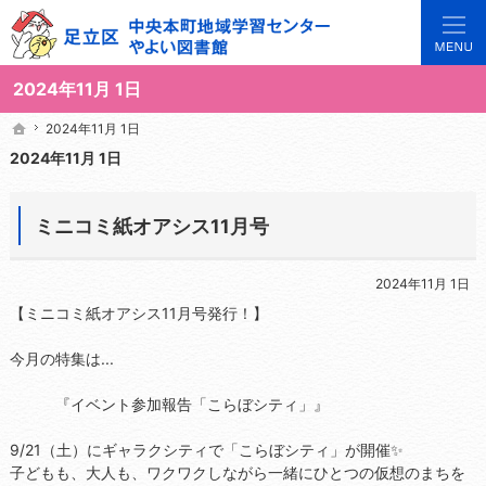
3世代で楽しめる地域のひろば。当サイトでは地域の講座や施設をご案内しています。
足立区中央本町地域学習センターや図書館の総合案内サイト
2024年11月 1日
2024年11月 1日
2024年11月 1日
ホーム
ホーム
2024年11月 1日
ミニコミ紙オアシス11月号
2024年11月 1日
【ミニコミ紙オアシス11月号発行！】
今月の特集は...
『イベント参加報告「こらぼシティ」』
9/21（土）にギャラクシティで「こらぼシティ」が開催✨
子どもも、大人も、ワクワクしながら一緒にひとつの仮想のまちを