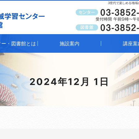
3世代で楽しめる地域
受付時間
午前9時～午後8時（窓口）
ター・図書館とは
施設案内
講座案
2024年12月 1日