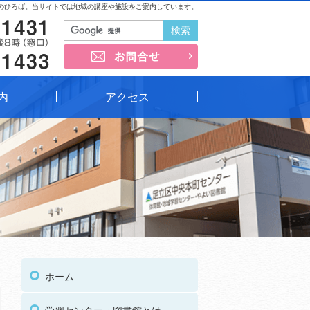
のひろば。当サイトでは地域の講座や施設をご案内しています。
03-3852-1431
お問合せ
03-3852-1433
内
アクセス
03
受付時間
午前9時～午後8時（窓口）
ホーム
03