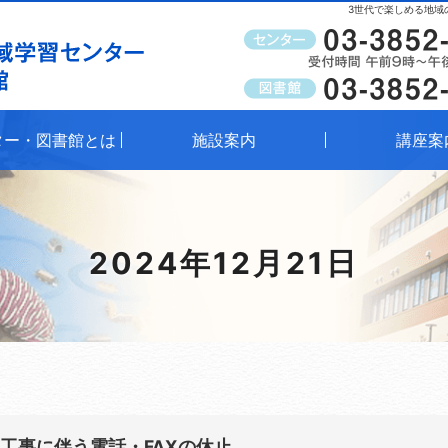
3世代で楽しめる地域
受付時間
午前9時～午後8時（窓口）
ター・図書館とは
施設案内
講座案
2024年12月21日
線工事に伴う電話・FAXの休止