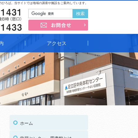
のひろば。当サイトでは地域の講座や施設をご案内しています。
03-3852-1431
お問合せ
03-3852-1433
内
アクセス
03
受付時間
午前9時～午後8時（窓口）
ホーム
03