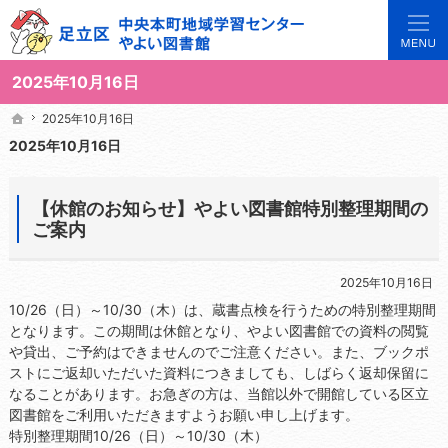
3世代で楽しめる地域のひろば。当サイトでは地域の講座や施設をご案内しています。
足立区中央本町地域学習センターや図書館の総合案内サイト
2025年10月16日
2025年10月16日
2025年10月16日
ホーム
ホーム
2025年10月16日
【休館のお知らせ】やよい図書館特別整理期間の
ご案内
2025年10月16日
10/26（日）～10/30（木）は、蔵書点検を行うための特別整理期間
となります。この期間は休館となり、やよい図書館での資料の閲覧
や貸出、ご予約はできませんのでご注意ください。また、ブックポ
ストにご返却いただいた資料につきましても、しばらく返却保留に
なることがあります。お急ぎの方は、当館以外で開館している区立
図書館をご利用いただきますようお願い申し上げます。
特別整理期間10/26（日）～10/30（木）