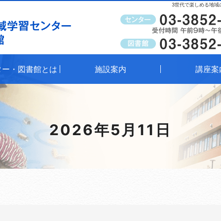
3世代で楽しめる地域
受付時間
午前9時～午後8時（窓口）
ター・図書館とは
施設案内
講座案
2026年5月11日