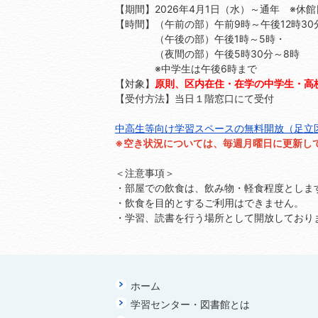
【期間】2026年4月1日（水）～通年 ※休
【時間】（午前の部）午前9時～午後12時30
（午後の部）午後1時～5時・
（夜間の部）午後5時30分～8時
※中学生は午後6時まで
【対象】
原則、区内在住・在学の中学生・高
【受付方法】当日１階窓口にて受付
中高生等向け学習スペースの無料開放（足立
※空き状況については、毎週月曜日に更新し
＜注意事項＞
・部屋での飲食は、飲み物・軽食程度としま
・飲食を目的とするご利用はできません。
・学習、読書を行う場所として開放しており
ホーム
学習センター・図書館とは