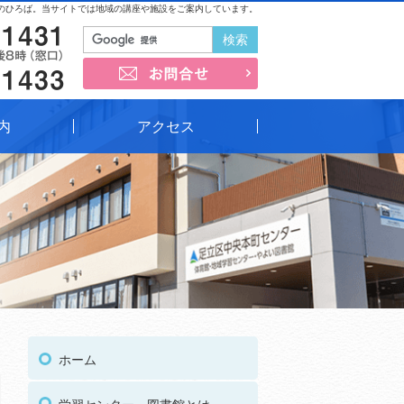
のひろば。当サイトでは地域の講座や施設をご案内しています。
03-3852-1431
お問合せ
03-3852-1433
内
アクセス
03
受付時間
午前9時～午後8時（窓口）
ホーム
03