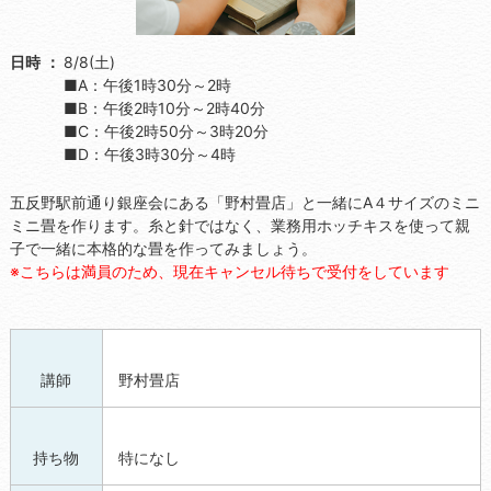
日時
8/8(土)
■A：午後1時30分～2時
■B：午後2時10分～2時40分
■C：午後2時50分～3時20分
■D：午後3時30分～4時
五反野駅前通り銀座会にある「野村畳店」と一緒にA４サイズのミニ
ミニ畳を作ります。糸と針ではなく、業務用ホッチキスを使って親
子で一緒に本格的な畳を作ってみましょう。
※こちらは満員のため、現在キャンセル待ちで受付をしています
講師
野村畳店
持ち物
特になし