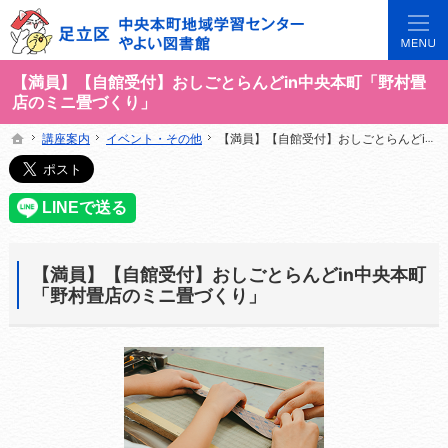
3世代で楽しめる地域のひろば。当サイトでは地域の講座や施設をご案内しています。
足立区中央本町地域学習センターや図書館の総合案内サイト
【満員】【自館受付】おしごとらんどin中央本町「野村畳
店のミニ畳づくり」
講座案内
講座案内
イベント・その他
イベント・その他
【満員】【自館受付】おしごとらんどin中央本町「野村畳店のミニ畳づくり」
【満員】【自館受付】おしごとらんどin中央本町「野村畳店のミニ畳づくり」
ホーム
ホーム
【満員】【自館受付】おしごとらんどin中央本町
「野村畳店のミニ畳づくり」