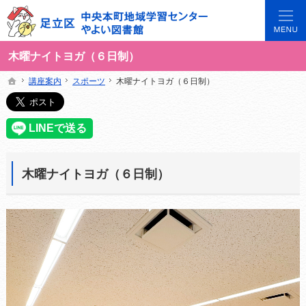
3世代で楽しめる地域のひろば。当サイトでは地域の講座や施設をご案内しています。
足立区中央本町地域学習センターや図書館の総合案内サイト
木曜ナイトヨガ（６日制）
講座案内
講座案内
スポーツ
スポーツ
木曜ナイトヨガ（６日制）
木曜ナイトヨガ（６日制）
ホーム
ホーム
木曜ナイトヨガ（６日制）