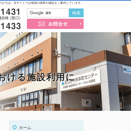
のひろば。当サイトでは地域の講座や施設をご案内しています。
03-3852-1431
お問合せ
03-3852-1433
における施設利用に
03
受付時間
午前9時～午後8時（窓口）
ホーム