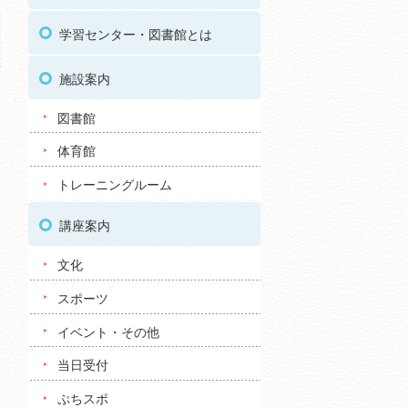
03
学習センター・図書館とは
施設案内
図書館
体育館
トレーニングルーム
講座案内
文化
スポーツ
イベント・その他
当日受付
ぷちスポ