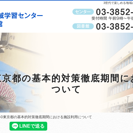
3世代で楽しめる地域
受付時間
午前9時～午後8時（窓口）
/30東京都の基本的対策徹底期間
ついて
11/30東京都の基本的対策徹底期間における施設利用について
11/30東京都の基本的対策徹底期間における施設利用について