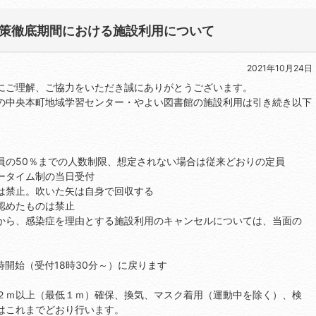
本的対策徹底期間における施設利用について
2021年10月24日
にご理解、ご協力をいただき誠にありがとうございます。
の中央本町地域学習センター・やよい図書館の施設利用は引き続き以下
員の50％までの人数制限、想定されない場合は従来どおりの定員
ータイム制の当日受付
は禁止。吹いた矢は自身で回収する
認めたものは禁止
から、感染症を理由とする施設利用のキャンセルについては、当面の
9時開始（受付18時30分～）に戻ります
２ｍ以上（最低１ｍ）確保、換気、マスク着用（運動中を除く）、検
はこれまでどおり行います。