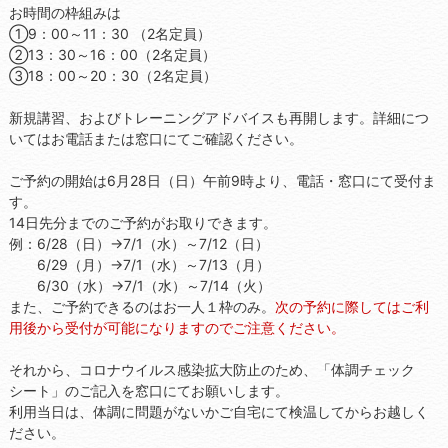
お時間の枠組みは
①9：00～11：30 （2名定員）
②13：30～16：00（2名定員）
③18：00～20：30（2名定員）
新規講習、およびトレーニングアドバイスも再開します。詳細につ
いてはお電話または窓口にてご確認ください。
ご予約の開始は6月28日（日）午前9時より、電話・窓口にて受付ま
す。
14日先分までのご予約がお取りできます。
例：6/28（日）→7/1（水）～7/12（日）
6/29（月）→7/1（水）～7/13（月）
6/30（水）→7/1（水）～7/14（火）
また、ご予約できるのはお一人１枠のみ。
次の予約に際してはご利
用後から受付が可能になりますのでご注意ください。
それから、コロナウイルス感染拡大防止のため、「体調チェック
シート」のご記入を窓口にてお願いします。
利用当日は、体調に問題がないかご自宅にて検温してからお越しく
ださい。