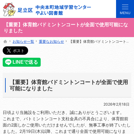
3世代で楽しめる地域のひろば。当サイトでは地域の講座や施設をご案内しています。
足立区中央本町地域学習センターや図書館の総合案内サイト
【重要】体育館バドミントンコートが全面で使用可能にな
りました
お知らせ一覧
お知らせ一覧
重要なお知らせ
重要なお知らせ
【重要】体育館バドミントンコートが全面で使用可能になりました
【重要】体育館バドミントンコートが全面で使用可能になりました
ホーム
ホーム
【重要】体育館バドミントンコートが全面で使用
可能になりました
2026年2月18日
日頃より当施設をご利用いただき、誠にありがとうございます。
これまで、バトミントンコート支柱金具の不具合により、体育館前
面の2面しかご使用いただけませんでしたが、無事工事が終了いたし
ました。2月19日(木)以降、これまで通り全面で使用可能になりま