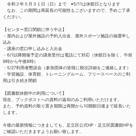
令和２年５月３１日（日）まで ※5/11は休館日となります
なお、この期間は再延長の可能性もございますので、予めご了承
ください。
【センター窓口閉鎖に伴う中止】
・屋内および屋外施設の予約入出金、屋外スポーツ施設の抽選申し
込み
・講座の窓口申し込みと入出金
・6/1以降開催予定の講座受付は電話にて対応（休館日を除く、午前
9時から午後8時）
・5/27利用者懇談会（参加団体の皆様に順次詳細をご連絡します）
・学習施設、体育館、トレーニングルーム、フリースペースのご利
用は引き続き閉鎖
【図書館休館中の利用について】
現在、ブックポストへの資料の返却のみご利用いただけます。
また、予約資料の取り置き期限は再開から10開館日後まで延長いた
します。
今後の最新情報につきましても、足立区公式HP・足立区図書館HPを
ご確認いただきますようお願い致します。