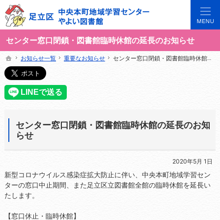
3世代で楽しめる地域のひろば。当サイトでは地域の講座や施設をご案内しています。
足立区中央本町地域学習センターや図書館の総合案内サイト
センター窓口閉鎖・図書館臨時休館の延長のお知らせ
お知らせ一覧
お知らせ一覧
重要なお知らせ
重要なお知らせ
センター窓口閉鎖・図書館臨時休館の延長のお知らせ
センター窓口閉鎖・図書館臨時休館の延長のお知らせ
ホーム
ホーム
センター窓口閉鎖・図書館臨時休館の延長のお知
らせ
2020年5月 1日
新型コロナウイルス感染症拡大防止に伴い、中央本町地域学習セン
ターの窓口中止期間、また足立区立図書館全館の臨時休館を延長い
たします。
【窓口休止・臨時休館】