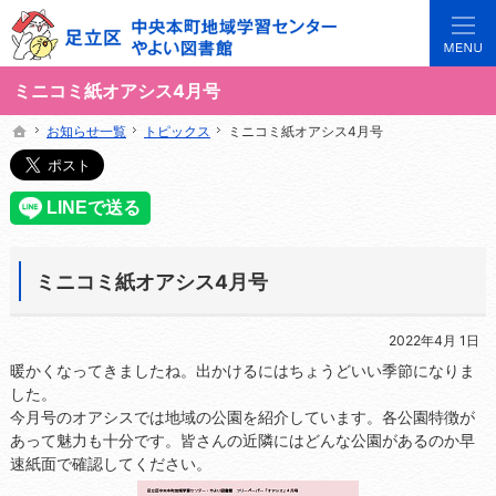
3世代で楽しめる地域のひろば。当サイトでは地域の講座や施設をご案内しています。
足立区中央本町地域学習センターや図書館の総合案内サイト
ミニコミ紙オアシス4月号
お知らせ一覧
お知らせ一覧
トピックス
トピックス
ミニコミ紙オアシス4月号
ミニコミ紙オアシス4月号
ホーム
ホーム
ミニコミ紙オアシス4月号
2022年4月 1日
暖かくなってきましたね。出かけるにはちょうどいい季節になりま
した。
今月号のオアシスでは地域の公園を紹介しています。各公園特徴が
あって魅力も十分です。皆さんの近隣にはどんな公園があるのか早
速紙面で確認してください。