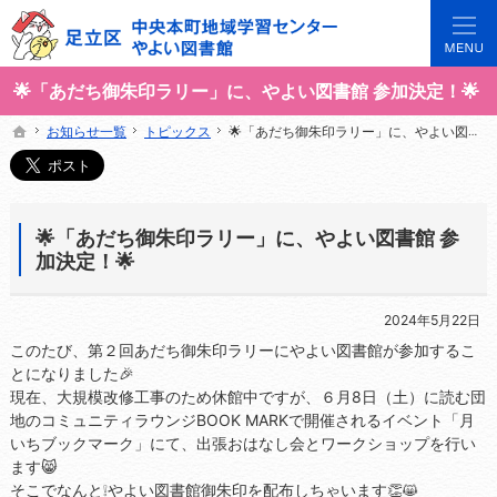
3世代で楽しめる地域のひろば。当サイトでは地域の講座や施設をご案内しています。
足立区中央本町地域学習センターや図書館の総合案内サイト
🌟「あだち御朱印ラリー」に、やよい図書館 参加決定！🌟
お知らせ一覧
お知らせ一覧
トピックス
トピックス
🌟「あだち御朱印ラリー」に、やよい図書館 参加決定！🌟
🌟「あだち御朱印ラリー」に、やよい図書館 参加決定！🌟
ホーム
ホーム
🌟「あだち御朱印ラリー」に、やよい図書館 参
加決定！🌟
2024年5月22日
このたび、第２回あだち御朱印ラリーにやよい図書館が参加するこ
とになりました🎉
現在、大規模改修工事のため休館中ですが、６月8日（土）に読む団
地のコミュニティラウンジBOOK MARKで開催されるイベント「月
いちブックマーク」にて、出張おはなし会とワークショップを行い
ます😸
そこでなんと❕やよい図書館御朱印を配布しちゃいます👏😸