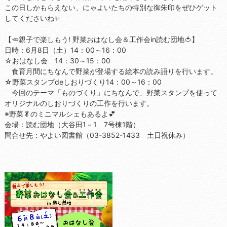
この日しかもらえない、にゃよいたちの特別な御朱印をぜひゲット
してくださいね✨
【🥕親子で楽しもう! 野菜おはなし会＆工作会in読む団地🍅】
日時：6月8日（土）14：00～16：00
☆おはなし会 14：30～15：00
食育月間にちなんで野菜が登場する絵本の読み語りを行います。
☆野菜スタンプdeしおりづくり14：00～16：00
今回のテーマ「ものづくり」にちなんで、野菜スタンプを使って
オリジナルのしおりづくりの工作を行います。
※野菜🥬のミニマルシェもあるよ💕
会場：読む団地（大谷田1－1 7号棟1階）
問合せ先：やよい図書館（03-3852-1433 土日祝休み）