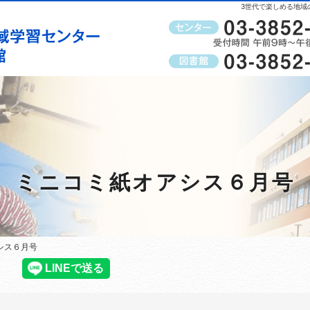
3世代で楽しめる地域
受付時間
午前9時～午後8時（窓口）
ミニコミ紙オアシス６月号
シス６月号
シス６月号