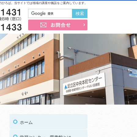
のひろば。当サイトでは地域の講座や施設をご案内しています。
03-3852-1431
お問合せ
03-3852-1433
03
受付時間
午前9時～午後8時（窓口）
ホーム
03