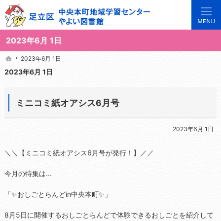
3世代で楽しめる地域のひろば。当サイトでは地域の講座や施設をご案内しています。
足立区中央本町地域学習センターや図書館の総合案内サイト
2023年6月 1日
2023年6月 1日
2023年6月 1日
ホーム
ホーム
2023年6月 1日
ミニコミ紙オアシス6月号
2023年6月 1日
＼＼【ミニコミ紙オアシス6月号が発行！】／／
今月の特集は...
「✨おしごとらんどin中央本町✨」
8月5日に開催するおしごとらんどで体験できるおしごとを紹介して