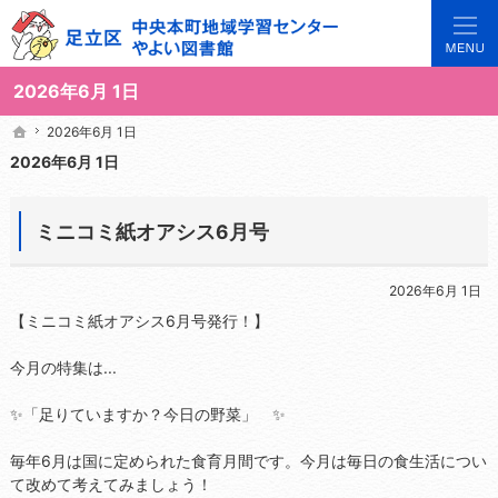
3世代で楽しめる地域のひろば。当サイトでは地域の講座や施設をご案内しています。
足立区中央本町地域学習センターや図書館の総合案内サイト
2026年6月 1日
2026年6月 1日
2026年6月 1日
ホーム
ホーム
2026年6月 1日
ミニコミ紙オアシス6月号
2026年6月 1日
【ミニコミ紙オアシス6月号発行！】
今月の特集は...
✨「足りていますか？今日の野菜」 ✨
毎年6月は国に定められた食育月間です。今月は毎日の食生活につい
て改めて考えてみましょう！