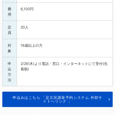
費
6,100円
用
定
20人
員
対
16歳以上の方
象
申
2/26(木)より電話・窓口・インターネットにて受付(先
込
着順)
方
法
申込みはこちら 「足立区講座予約システム 外部サ
イトへリンク 」